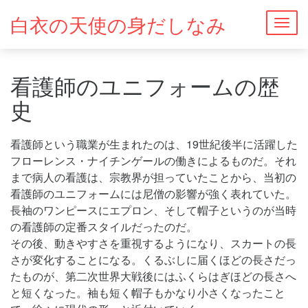
白衣の天使の身だしなみ
Togg
navig
看護師のユニフォームの歴
史
看護師という職業が生まれたのは、19世紀後半に活躍した
フローレンス・ナイチンゲールの働きによるものだ。それ
まで病人の看護は、宗教界が担っていたことから、当初の
看護師のユニフォームには尼僧の影響が強く表れていた。
長袖のワンピースにエプロン、そして帽子というのが当時
の看護師の定番スタイルだったのだ。
その後、動きやすさを重視するようになり、スカートの長
さが変化することになる。くるぶしに届くほどの長さだっ
たものが、第二次世界大戦後にはふくらはぎほどの長さへ
と短くなった。袖も短く帽子もかなり小さくなったこと